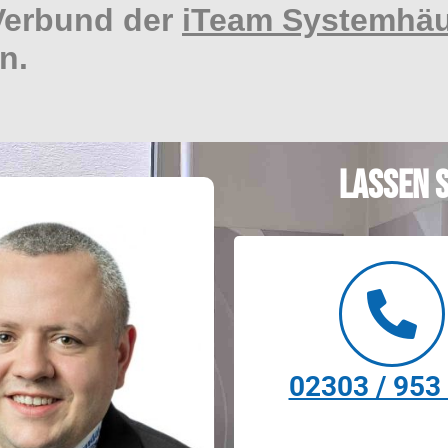
 Verbund der
iTeam Systemhä
n.
Lassen S
02303 / 953