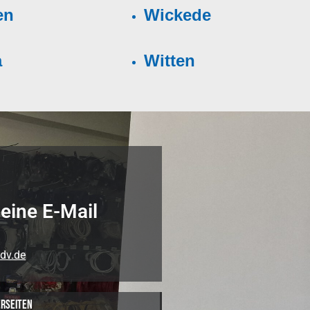
en
Wickede
a
Witten
eine E-Mail
dv.de
rseiten