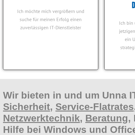
D
Das
Ich möchte mich vergrößern und
suche für meinen Erfolg einen
Ich bin
zuverlässigen IT-Dienstleister
jetzige
ein 
strateg
Comdat IT Systemha
mit
Wir bieten in und um Unna I
Sicherheit
,
Service-Flatrates
Netzwerktechnik
,
Beratung
,
Hilfe bei Windows und Offic