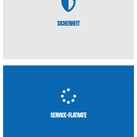
(beispielsweise Ihrer Rechnungen) stark belasten.
unbefugter Zugriff oder der Verlust Ihrer Daten
Sicherheit
wahrscheinlich auch bei Ihnen. Dabei kann Sie ein
Häufig wird die Sicherheit von Daten vernachlässigt,
Sicherheit
Mehr erfahren...
Zuverlässigkeit bei planbaren Kosten.
Service-Flatrate
Unsere Flatrates garantieren Ihnen maximale
Service-Flatrate