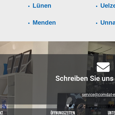
Lünen
Uelz
Menden
Unn
Schreiben Sie uns 
service@comdat-e
kt
Öffnungszeiten
Unte