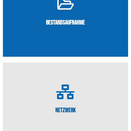
Mehr erfahren...
Schwachstellen auf die behoben werden müssen.
reibungslos und sicher laufenden Systemen. Sie deckt
Bestandsaufnahme
Unsere Bestandsaufnahme ist der Schlüssel zu
Bestandsaufnahme
Mehr erfahren...
verschiedenste Bereiche benötigt.
Netzwerk
Das Netzwerk ist das Rückgrat Ihrer IT und wird für
Netzwerk