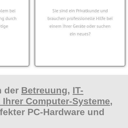
 Ihr
blem bei
Sie sind ein Privatkunde und
ung durch
brauchen professionelle Hilfe bei
tige
einem Ihrer Geräte oder suchen
ein neues?
Unna für kleine und
alen
h der
Betreuung
,
IT-
t Ihrer Computer-Systeme
,
efekter PC-Hardware und