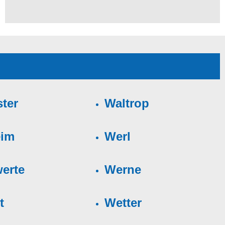
ter
Waltrop
eim
Werl
erte
Werne
t
Wetter