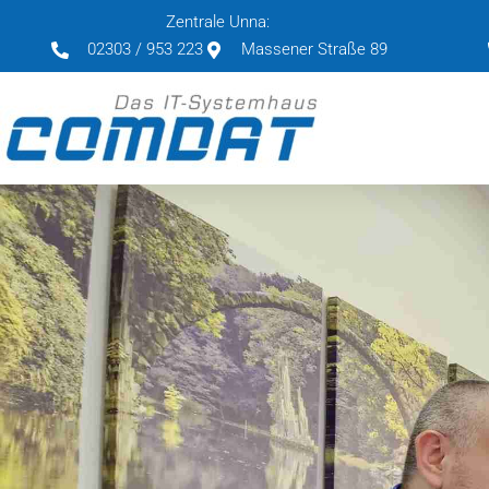
Zentrale Unna:
02303 / 953 223
Massener Straße 89
Zum
Inhalt
springen