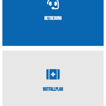
Mehr erfahren...
halten.
zum Festpreis am Laufen und auf dem aktuellsten Stand
Betreuung
Wir bieten umfassende Service-Flatrates die Ihre Systeme
Betreuung
Mehr erfahren...
Datenverlust oder Serverausfall viel Ärger und Geld.
Notfallplan
Ein Notfallplan ist essentiell und spart Ihnen bei einem
Notfallplan