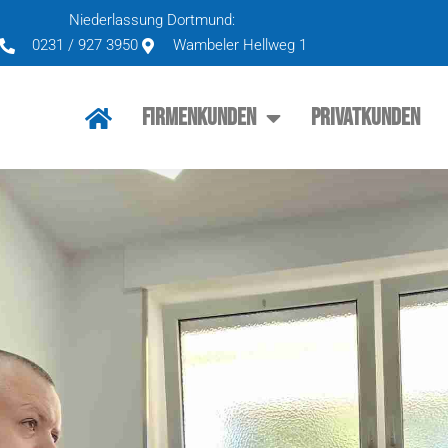
Niederlassung Dortmund:
0231 / 927 3950
Wambeler Hellweg 1
Firmenkunden
Privatkunden